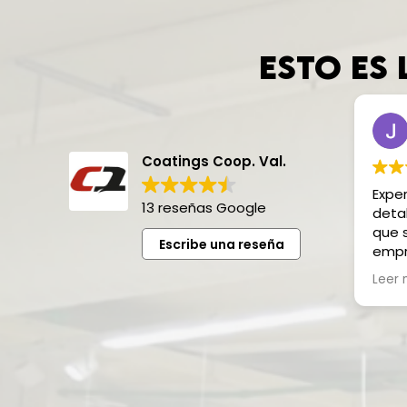
Esto es 
Coatings Coop. Val.
Exper
13 reseñas Google
detal
que 
Escribe una reseña
empr
mara
Leer
empr
repet