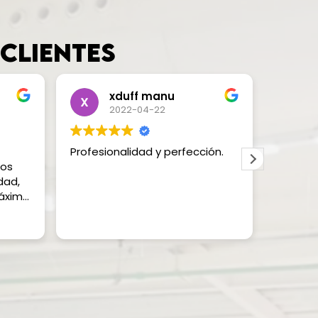
 clientes
xduff manu
2022-04-22
Profesionalidad y perfección.
Excelen
ios
buena 
dad,
máxima
ue el
i ven