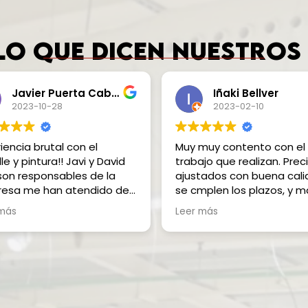
lo que dicen nuestros
Javier Puerta Caballero
Iñaki Bellver
2023-10-28
2023-02-10
iencia brutal con el
Muy muy contento con el
le y pintura!! Javi y David
trabajo que realizan. Prec
son responsables de la
ajustados con buena cali
esa me han atendido de
se cmplen los plazos, y 
villa. Os recomiendo esta
atención al cliente para q
 más
Leer más
esa al 1000%. Volveré a
resultado sea el óptimo s
ir sin duda😍
algun desperfecto en las
piezas.