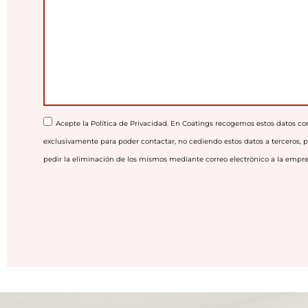
n
o
s
s
n
a
o
j
e
Acepte la
Política de Privacidad.
En Coatings recogemos estos datos co
exclusivamente para poder contactar, no cediendo estos datos a terceros, p
pedir la eliminación de los mismos mediante correo electrónico a la empre