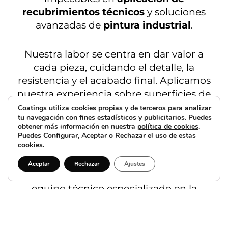
recubrimientos técnicos
y soluciones
avanzadas de
pintura industrial
.
Nuestra labor se centra en dar valor a
cada pieza, cuidando el detalle, la
resistencia y el acabado final. Aplicamos
nuestra experiencia sobre superficies de
metal, madera, plástico y cristal
,
Coatings utiliza cookies propias y de terceros para analizar
tu navegación con fines estadísticos y publicitarios. Puedes
adaptándonos a los requisitos de cada
obtener más información en nuestra
política de cookies
.
proyecto con procesos eficientes y un
Puedes Configurar, Aceptar o Rechazar el uso de estas
cookies.
alto nivel de exigencia técnica.
Aceptar
Rechazar
Ajustes
Contamos con tecnología avanzada y un
equipo técnico especializado en la
empresa de aplicación de pintura en
polvo
y la
empresa de pintura líquida